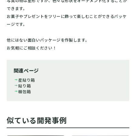
写真の物は星形ですが、色々な形状をオーナメント化することが
できます。
お菓子やプレゼントをツリーに飾って楽しむことができるパッケ
ージです。
他にはない面白いパッケージを作製します。
お気軽にご相談ください！
関連ページ
arrow_right_alt
星貼り箱
arrow_right_alt
貼り箱
arrow_right_alt
梱包箱
似ている開発事例