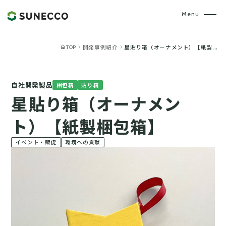
home
chevron_right
chevron_right
開発事例紹介
星貼り箱（オーナメント）【紙製...
TOP
自社開発製品
梱包箱
貼り箱
星貼り箱（オーナメン
ト）【紙製梱包箱】
イベント・販促
環境への貢献