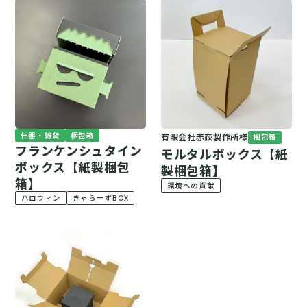
什器・雑貨
梱包箱
有限会社赤荻製作所様
梱包箱
フランケンシュタイン
モルタルボックス【紙
ボックス【紙製梱包
製梱包箱】
箱】
環境への貢献
ハロウィン
きゃらーずBOX