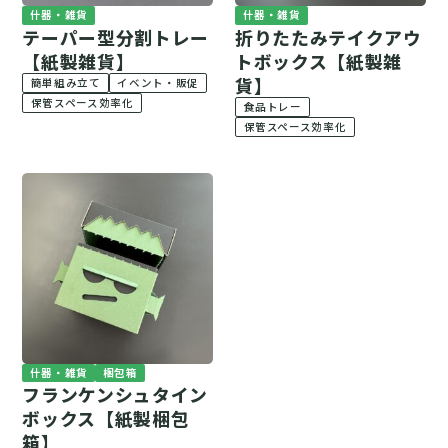
什器・雑貨
什器・雑貨
テーパー型分割トレー
折りたたみテイクアウ
【紙製雑貨】
トボックス【紙製雑
貨】
簡単組み立て
イベント・販促
保管スペース効率化
食品トレー
保管スペース効率化
什器・雑貨
梱包箱
フランケンシュタイン
ボックス【紙製梱包
箱】