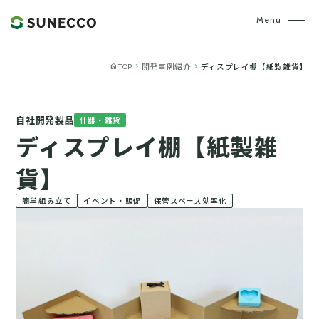
home
chevron_right
chevron_right
開発事例紹介
ディスプレイ棚【紙製雑貨】
TOP
自社開発製品
什器・雑貨
ディスプレイ棚【紙製雑
貨】
簡単組み立て
イベント・販促
保管スペース効率化