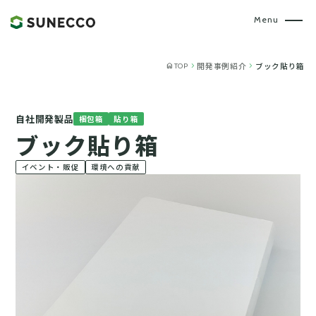
home
chevron_right
chevron_right
開発事例紹介
ブック貼り箱
TOP
自社開発製品
梱包箱
貼り箱
ブック貼り箱
イベント・販促
環境への貢献