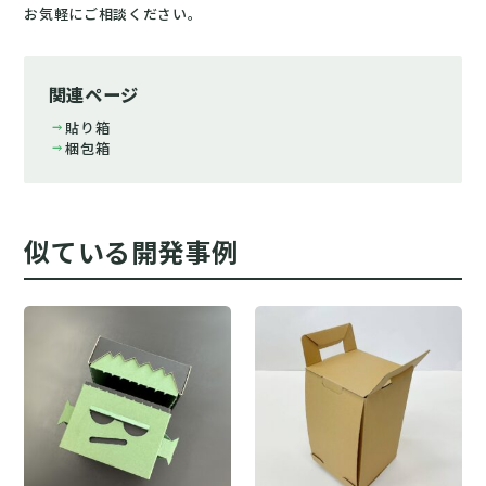
お気軽にご相談ください。
関連ページ
arrow_right_alt
貼り箱
arrow_right_alt
梱包箱
似ている開発事例