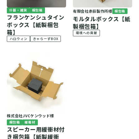
什器・雑貨
梱包箱
有限会社赤荻製作所様
梱包箱
フランケンシュタイン
モルタルボックス【紙
ボックス【紙製梱包
製梱包箱】
箱】
環境への貢献
ハロウィン
きゃらーずBOX
株式会社JVCケンウッド様
梱包箱
緩衝材
スピーカー用緩衝材付
き梱包箱【紙製緩衝