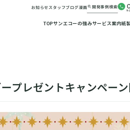
開発事例検索
search
お知らせ
スタッフブログ
漫画
9
TOP
サンエコーの強み
サービス案内
紙
ダープレゼントキャンペーン