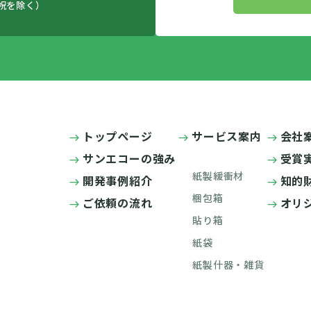
日祝を除く）
トップページ
サービス案内
会社
サンエコーの強み
受賞
紙製緩衝材
開発事例紹介
知的
梱包箱
ご依頼の流れ
オリ
貼り箱
紙袋
紙製什器・雑貨