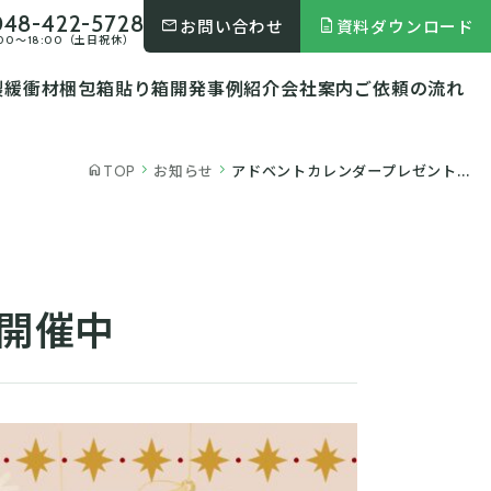
048-422-5728
お問い合わせ
資料ダウンロード
mail
description
:00〜18:00（土日祝休）
製緩衝材
梱包箱
貼り箱
開発事例紹介
会社案内
ご依頼の流れ
お知らせ
アドベントカレンダープレゼント...
home
chevron_right
chevron_right
TOP
開催中