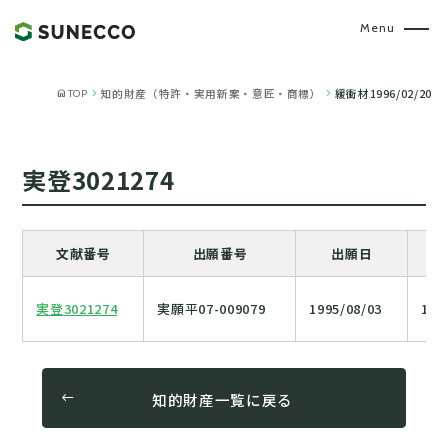
home
chevron_right
chevron_right
知的財産（特許・実用新案・意匠・商標）
緩衝材1996/02/20
TOP
実登3021274
文献番号
出願番号
出願日
実登3021274
実願平07-009079
1995/08/03
199
知的財産一覧に戻る