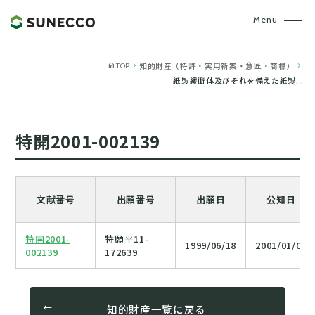
home
chevron_right
chevron_right
知的財産（特許・実用新案・意匠・商標）
TOP
紙製緩衝体及びそれを備えた紙製...
特開2001-002139
文献番号
出願番号
出願日
公知日
特開2001-
特願平11-
1999/06/18
2001/01/09
002139
172639
知的財産一覧に戻る