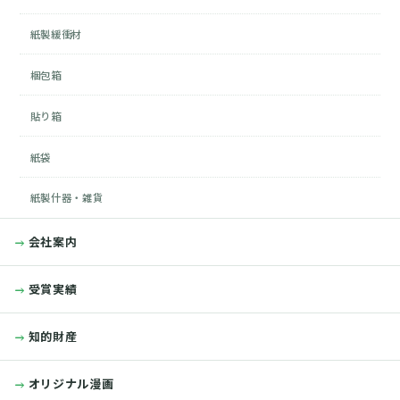
紙製緩衝材
梱包箱
貼り箱
紙袋
紙製什器・雑貨
会社案内
受賞実績
知的財産
オリジナル漫画