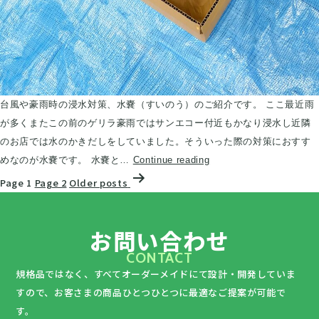
台風や豪雨時の浸水対策、水嚢（すいのう）のご紹介です。 ここ最近雨
が多くまたこの前のゲリラ豪雨ではサンエコー付近もかなり浸水し近隣
のお店では水のかきだしをしていました。そういった際の対策におすす
段
めなのが水嚢です。 水嚢と…
Continue reading
投
ボ
Page 1
Page 2
Older
posts
稿
ー
の
ル
お問い合わせ
ペ
製
ー
水
CONTACT
ジ
嚢
規格品ではなく、すべてオーダーメイドにて設計・開発していま
送
（す
すので、
お客さまの商品ひとつひとつに最適なご提案が可能で
り
い
す。